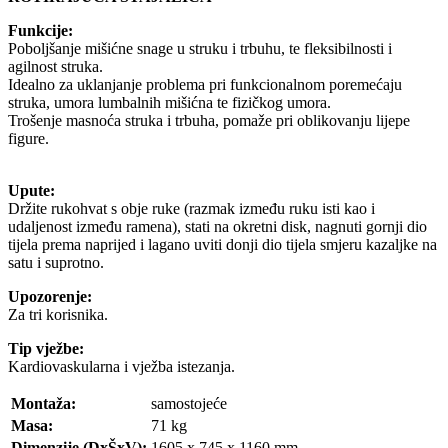
Funkcije:
Poboljšanje mišićne snage u struku i trbuhu, te fleksibilnosti i
agilnost struka.
Idealno za uklanjanje problema pri funkcionalnom poremećaju
struka, umora lumbalnih mišićna te fizičkog umora.
Trošenje masnoća struka i trbuha, pomaže pri oblikovanju lijepe
figure.
Upute:
Držite rukohvat s obje ruke (razmak između ruku isti kao i
udaljenost između ramena), stati na okretni disk, nagnuti gornji dio
tijela prema naprijed i lagano uviti donji dio tijela smjeru kazaljke na
satu i suprotno.
Upozorenje:
Za tri korisnika.
Tip vježbe:
Kardiovaskularna i vježba istezanja.
Montaža:
samostojeće
Masa:
71 kg
Dimenzije (DxŠxV):
1605 x 745 x 1160 mm