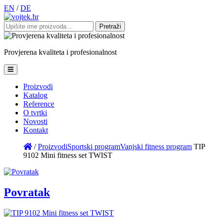
EN
/
DE
Pretraži:
Provjerena
kvaliteta
i
profesionalnost
Proizvodi
Katalog
Reference
O tvrtki
Novosti
Kontakt
/
Proizvodi
Sportski program
Vanjski fitness program
TIP
9102 Mini fitness set TWIST
Povratak