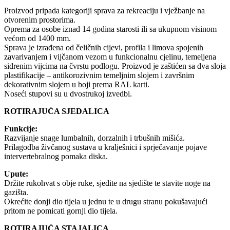
Proizvod pripada kategoriji sprava za rekreaciju i vježbanje na
otvorenim prostorima.
Oprema za osobe iznad 14 godina starosti ili sa ukupnom visinom
većom od 1400 mm.
Sprava je izrađena od čeličnih cijevi, profila i limova spojenih
zavarivanjem i vijčanom vezom u funkcionalnu cjelinu, temeljena
sidrenim vijcima na čvrstu podlogu. Proizvod je zaštićen sa dva sloja
plastifikacije – antikorozivnim temeljnim slojem i završnim
dekorativnim slojem u boji prema RAL karti.
Noseći stupovi su u dvostrukoj izvedbi.
ROTIRAJUĆA SJEDALICA
Funkcije:
Razvijanje snage lumbalnih, dorzalnih i trbušnih mišića.
Prilagodba živčanog sustava u kralješnici i sprječavanje pojave
intervertebralnog pomaka diska.
Upute:
Držite rukohvat s obje ruke, sjedite na sjedište te stavite noge na
gazišta.
Okrećite donji dio tijela u jednu te u drugu stranu pokušavajući
pritom ne pomicati gornji dio tijela.
ROTIRAJUĆA STAJALICA