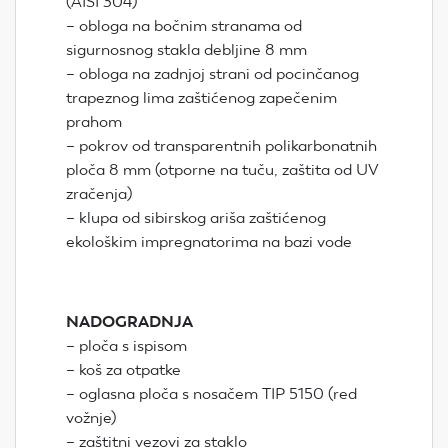
(AISI 304)
– obloga na bočnim stranama od
sigurnosnog stakla debljine 8 mm
– obloga na zadnjoj strani od pocinčanog
trapeznog lima zaštićenog zapečenim
prahom
– pokrov od transparentnih polikarbonatnih
ploča 8 mm (otporne na tuču, zaštita od UV
zračenja)
– klupa od sibirskog ariša zaštićenog
ekološkim impregnatorima na bazi vode
NADOGRADNJA
– ploča s ispisom
– koš za otpatke
– oglasna ploča s nosačem TIP 5150 (red
vožnje)
– zaštitni vezovi za staklo