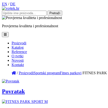
EN
/
DE
Pretraži:
Provjerena
kvaliteta
i
profesionalnost
Proizvodi
Katalog
Reference
O tvrtki
Novosti
Kontakt
/
Proizvodi
Sportski program
Fitnes parkovi
FITNES PARK
Povratak