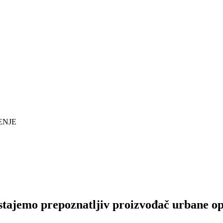
ENJE
tajemo prepoznatljiv proizvođač urbane opre