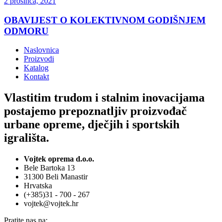
2 prosinca, 2021
OBAVIJEST O KOLEKTIVNOM GODIŠNJEM
ODMORU
Naslovnica
Proizvodi
Katalog
Kontakt
Vlastitim trudom i stalnim inovacijama
postajemo prepoznatljiv proizvođač
urbane opreme, dječjih i sportskih
igrališta.
Vojtek oprema d.o.o.
Bele Bartoka 13
31300 Beli Manastir
Hrvatska
(+385)31 - 700 - 267
vojtek@vojtek.hr
Pratite nas na: