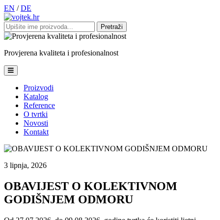
EN
/
DE
Pretraži:
Provjerena
kvaliteta
i
profesionalnost
Proizvodi
Katalog
Reference
O tvrtki
Novosti
Kontakt
3 lipnja, 2026
OBAVIJEST O KOLEKTIVNOM
GODIŠNJEM ODMORU