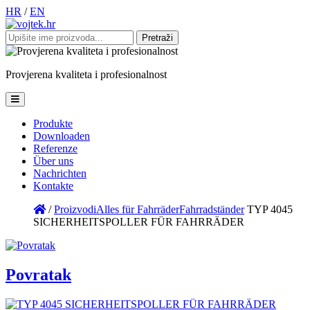
HR
/
EN
Pretraži:
Provjerena
kvaliteta
i
profesionalnost
Produkte
Downloaden
Referenze
Über uns
Nachrichten
Kontakte
/
Proizvodi
Alles für Fahrräder
Fahrradständer
TYP 4045
SICHERHEITSPOLLER FÜR FAHRRÄDER
Povratak