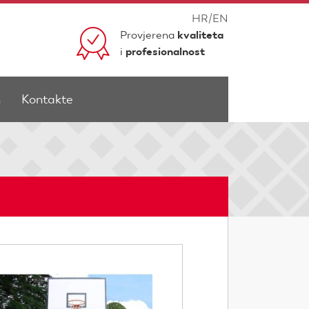
HR
/
EN
Provjerena
kvaliteta
i
profesionalnost
n
Kontakte