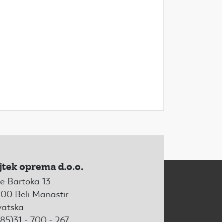
jtek oprema d.o.o.
e Bartoka 13
00 Beli Manastir
vatska
85)31 - 700 - 267