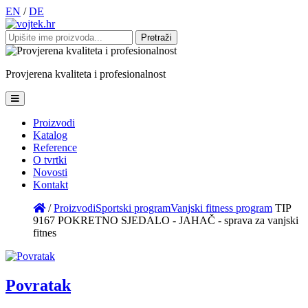
EN
/
DE
Pretraži:
Provjerena
kvaliteta
i
profesionalnost
Proizvodi
Katalog
Reference
O tvrtki
Novosti
Kontakt
/
Proizvodi
Sportski program
Vanjski fitness program
TIP
9167 POKRETNO SJEDALO - JAHAČ - sprava za vanjski
fitnes
Povratak