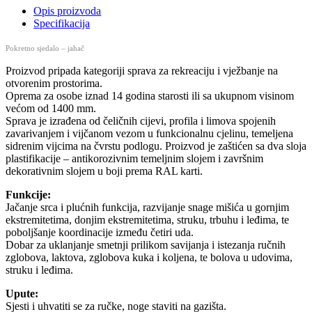
Opis proizvoda
Specifikacija
Pokretno sjedalo – jahač
Proizvod pripada kategoriji sprava za rekreaciju i vježbanje na
otvorenim prostorima.
Oprema za osobe iznad 14 godina starosti ili sa ukupnom visinom
većom od 1400 mm.
Sprava je izrađena od čeličnih cijevi, profila i limova spojenih
zavarivanjem i vijčanom vezom u funkcionalnu cjelinu, temeljena
sidrenim vijcima na čvrstu podlogu. Proizvod je zaštićen sa dva sloja
plastifikacije – antikorozivnim temeljnim slojem i završnim
dekorativnim slojem u boji prema RAL karti.
Funkcije:
Jačanje srca i plućnih funkcija, razvijanje snage mišića u gornjim
ekstremitetima, donjim ekstremitetima, struku, trbuhu i leđima, te
poboljšanje koordinacije između četiri uda.
Dobar za uklanjanje smetnji prilikom savijanja i istezanja ručnih
zglobova, laktova, zglobova kuka i koljena, te bolova u udovima,
struku i leđima.
Upute:
Sjesti i uhvatiti se za ručke, noge staviti na gazišta.