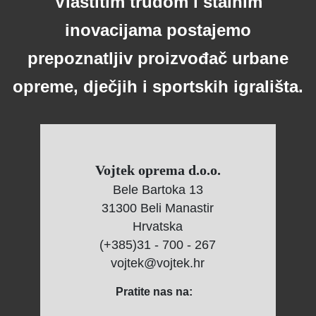
Vlastitim trudom i stalnim
inovacijama postajemo
prepoznatljiv proizvođač urbane
opreme, dječjih i sportskih igrališta.
Vojtek oprema d.o.o.
Bele Bartoka 13
31300 Beli Manastir
Hrvatska
(+385)31 - 700 - 267
vojtek@vojtek.hr
Pratite nas na: