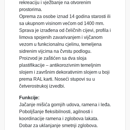
rekreaciju i vježbanje na otvorenim
prostorima.
Oprema za osobe iznad 14 godina starosti ili
sa ukupnom visinom većom od 1400 mm.
Sprava je izrađena od čeličnih cijevi, profila i
limova spojenih zavarivanjem i vijčanom
vezom u funkcionalnu cjelinu, temeljena
sidrenim vijcima na čvrstu podlogu.
Proizvod je zaštićen sa dva sloja
plastifikacije – antikorozivnim temeljnim
slojem i završnim dekorativnim slojem u boji
prema RAL karti. Noseći stupovi su u
četverostrukoj izvedbi.
Funkcije:
Jačanje mišića gornjih udova, ramena i leđa.
Poboljšanje fleksibilnosti, agilnosti i
koordinacije ramena i zglobova lakata.
Dobar za uklanjanje smetnji zglobova.