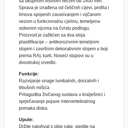
sa ukupnom visinom većom od 1400 mm.
Sprava je izrađena od čeličnih cijevi, profila i
limova spojenih zavarivanjem i vijčanom
vezom u funkcionalnu cjelinu, temeljena
sidrenim vijcima na čvrstu podlogu.
Proizvod je zaštićen sa dva sloja
plastifikacije – antikorozivnim temeljnim
slojem i završnim dekorativnim slojem u boji
prema RAL karti. Noseći stupovi su u
dvostrukoj izvedbi.
Funkcije:
Razvijanje snage lumbalnih, dorzalnih i
trbušnih mišića
Prilagodba živčanog sustava u kralješnici i
sprječavanje pojave intervertebralnog
pomaka diska.
Upute:
Držite rukohvat s obje ruke, sjedite na