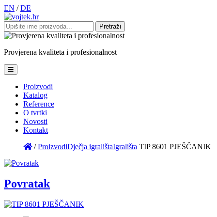
EN
/
DE
Pretraži:
Provjerena
kvaliteta
i
profesionalnost
Proizvodi
Katalog
Reference
O tvrtki
Novosti
Kontakt
/
Proizvodi
Dječja igrališta
Igrališta
TIP 8601 PJEŠČANIK
Povratak