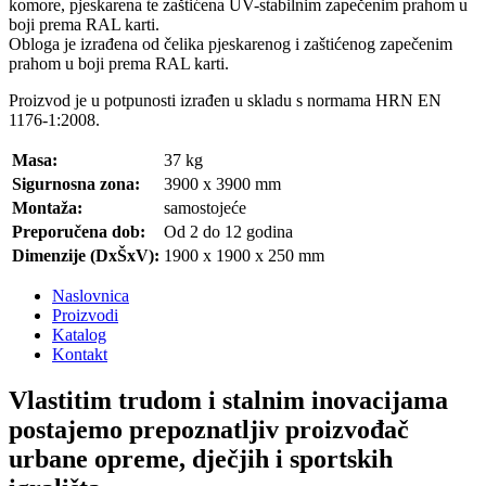
komore, pjeskarena te zaštićena UV-stabilnim zapečenim prahom u
boji prema RAL karti.
Obloga je izrađena od čelika pjeskarenog i zaštićenog zapečenim
prahom u boji prema RAL karti.
Proizvod je u potpunosti izrađen u skladu s normama HRN EN
1176-1:2008.
Masa:
37 kg
Sigurnosna zona:
3900 x 3900 mm
Montaža:
samostojeće
Preporučena dob:
Od 2 do 12 godina
Dimenzije (DxŠxV):
1900 x 1900 x 250 mm
Naslovnica
Proizvodi
Katalog
Kontakt
Vlastitim trudom i stalnim inovacijama
postajemo prepoznatljiv proizvođač
urbane opreme, dječjih i sportskih