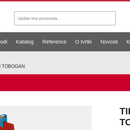
vodi
Katalog
Reference
O tvrtki
Novosti
K
LI TOBOGAN
TI
T