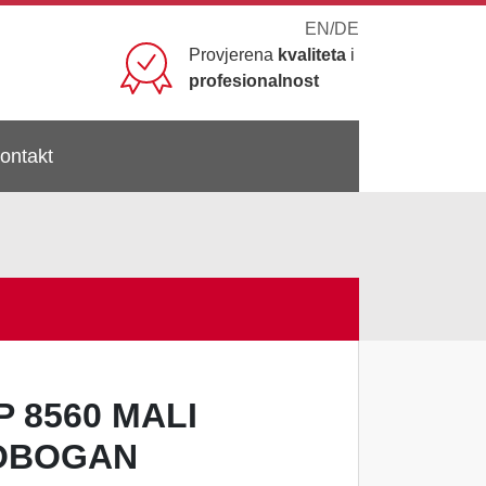
EN
/
DE
Provjerena
kvaliteta
i
profesionalnost
ontakt
P 8560 MALI
OBOGAN