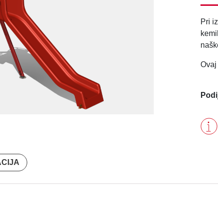
Pri i
kemik
naško
Ovaj 
Podi
ACIJA