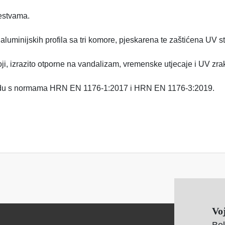
jestvama.
d aluminijskih profila sa tri komore, pjeskarena te zaštićena UV
, izrazito otporne na vandalizam, vremenske utjecaje i UV zra
kladu s normama HRN EN 1176-1:2017 i HRN EN 1176-3:2019.
Vo