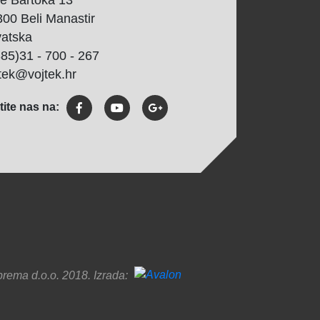
e Bartoka 13
00 Beli Manastir
vatska
85)31 - 700 - 267
tek@vojtek.hr
tite nas na:
prema d.o.o. 2018. Izrada: