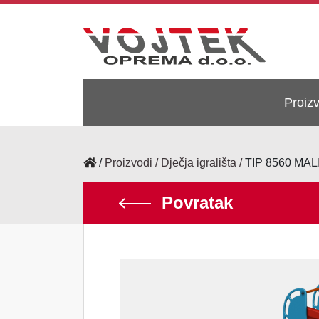
Proiz
/
Proizvodi
Dječja igrališta
TIP 8560 MA
Povratak