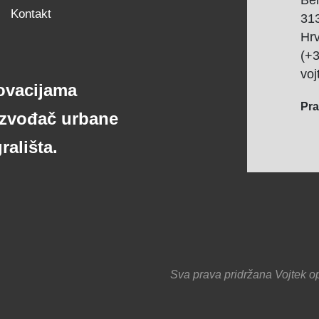
Bel
Kontakt
313
Hr
(+3
voj
novacijama
Pra
izvođač urbane
rališta.
Sva prava pridržana Vojtek o