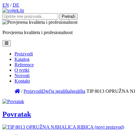
EN
/
DE
Pretraži:
Provjerena
kvaliteta
i
profesionalnost
Proizvodi
Katalog
Reference
O tvrtki
Novosti
Kontakt
/
Proizvodi
Dječja igrališta
Igrališta
TIP 8013 OPRUŽNA NJI
Povratak