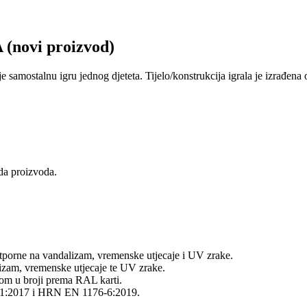
novi proizvod)
je samostalnu igru jednog djeteta. Tijelo/konstrukcija igrala je izrađe
eda proizvoda.
 otporne na vandalizam, vremenske utjecaje i UV zrake.
lizam, vremenske utjecaje te UV zrake.
hom u broji prema RAL karti.
6-1:2017 i HRN EN 1176-6:2019.