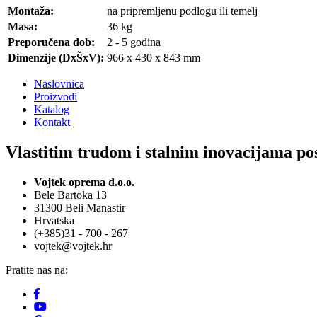
Montaža:
na pripremljenu podlogu ili temelj
Masa:
36 kg
Preporučena dob:
2 - 5 godina
Dimenzije (DxŠxV):
966 x 430 x 843 mm
Naslovnica
Proizvodi
Katalog
Kontakt
Vlastitim trudom i stalnim inovacijama pos
Vojtek oprema d.o.o.
Bele Bartoka 13
31300 Beli Manastir
Hrvatska
(+385)31 - 700 - 267
vojtek@vojtek.hr
Pratite nas na: