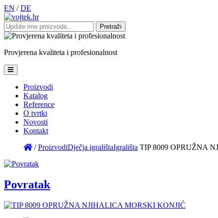
EN
/
DE
Pretraži:
Provjerena
kvaliteta
i
profesionalnost
Proizvodi
Katalog
Reference
O tvrtki
Novosti
Kontakt
/
Proizvodi
Dječja igrališta
Igrališta
TIP 8009 OPRUŽNA N
Povratak