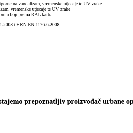
 otporne na vandalizam, vremenske utjecaje te UV zrake.
lizam, vremenske utjecaje te UV zrake.
hom u boji prema RAL karti.
6-1:2008 i HRN EN 1176-6:2008.
tajemo prepoznatljiv proizvođač urbane opre