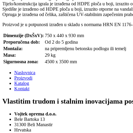
Tijelo/konstrukcija igrala je izrađena od HDPE ploča u boji, izrazito
Sjedište je izrađeno od HDPE ploča u boji, izrazito otporne na vanda
Opruga je izrađena od čelika, zaštićena UV-stabilnim zapečenim pra
Proizvod je u potpunosti izrađen u skladu s normama HRN EN 117
Dimenzije (DxŠxV):
750 x 440 x 930 mm
Preporučena dob:
Od 2 do 5 godina
Montaža:
na pripremljenu betonsku podlogu ili temelj
Masa:
29 kg
Sigurnosna zona:
4500 x 3500 mm
Naslovnica
Proizvodi
Katalog
Kontakt
Vlastitim trudom i stalnim inovacijama pos
Vojtek oprema d.o.o.
Bele Bartoka 13
31300 Beli Manastir
Hrvatska