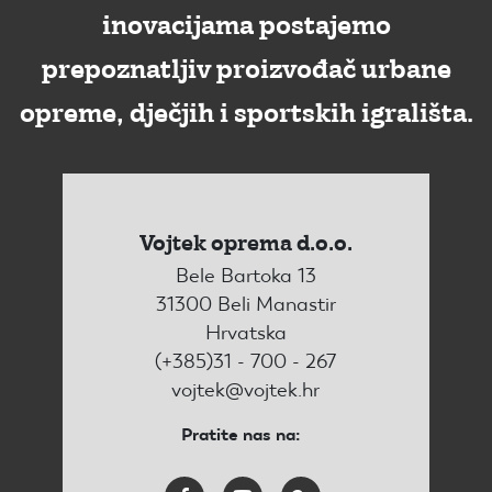
inovacijama postajemo
prepoznatljiv proizvođač urbane
opreme, dječjih i sportskih igrališta.
Vojtek oprema d.o.o.
Bele Bartoka 13
31300 Beli Manastir
Hrvatska
(+385)31 - 700 - 267
vojtek@vojtek.hr
Pratite nas na: