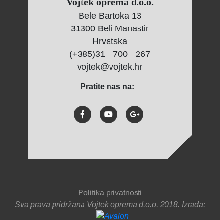
Vojtek oprema d.o.o.
Bele Bartoka 13
31300 Beli Manastir
Hrvatska
(+385)31 - 700 - 267
vojtek@vojtek.hr
Pratite nas na:
Politika privatnosti
Sva prava pridržana Vojtek oprema d.o.o. 2018. Izrada: