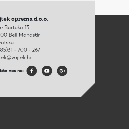
jtek oprema d.o.o.
e Bartoka 13
00 Beli Manastir
vatska
85)31 - 700 - 267
tek@vojtek.hr
tite nas na: