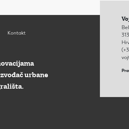
Vo
Bel
Kontakt
313
Hr
(+3
voj
novacijama
Pra
izvođač urbane
rališta.