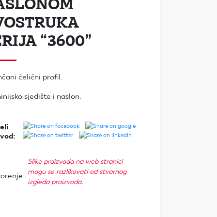
ASLONOM
VOSTRUKA
RIJA “3600”
čani čelični profil.
nijsko sjedište i naslon.
eli
zvod:
Slike proizvoda na web stranici
mogu se razlikovati od stvarnog
izgleda proizvoda.