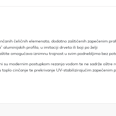
ocinčanih čeličnih elemenata, dodatno zaštićenih zapečenim pr
 aluminijskih profila, u imitaciji drveta ili boji po želji
i zaštite omogućava iznimnu trajnost u svim podnebljima bez p
jeni su modernim postupkom rezanja vodom te ne sadrže oštre 
su toplo cinčanje te prekrivanje UV-stabilizirajućim zapečenim