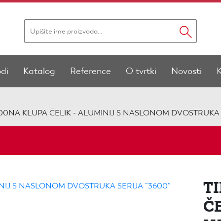
odi
Katalog
Reference
O tvrtki
Novosti
600NA KLUPA ČELIK - ALUMINIJ S NASLONOM DVOSTRUKA 
T
ČE