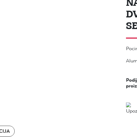
N
D
SE
Pocin
Alumi
Podij
proi
CIJA