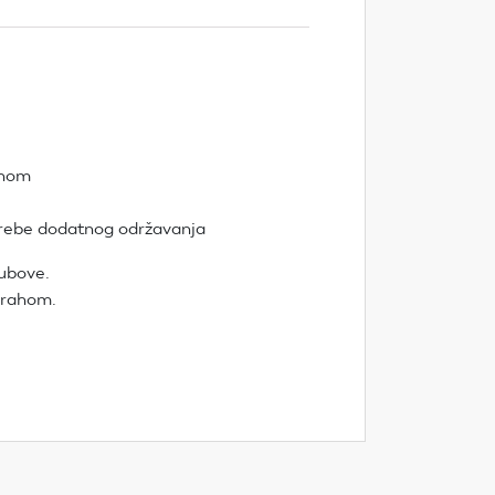
ahom
otrebe dodatnog održavanja
rubove.
 prahom.