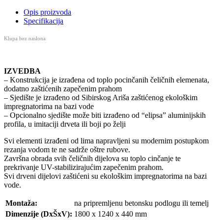
Opis proizvoda
Specifikacija
Klupa bez naslona
IZVEDBA
– Konstrukcija je izrađena od toplo pocinčanih čeličnih elemenata,
dodatno zaštićenih zapečenim prahom
– Sjedište je izrađeno od Sibirskog Ariša zaštićenog ekološkim
impregnatorima na bazi vode
– Opcionalno sjedište može biti izrađeno od “elipsa” aluminijskih
profila, u imitaciji drveta ili boji po želji
Svi elementi izrađeni od lima napravljeni su modernim postupkom
rezanja vodom te ne sadrže oštre rubove.
Završna obrada svih čeličnih dijelova su toplo cinčanje te
prekrivanje UV-stabilizirajućim zapečenim prahom.
Svi drveni dijelovi zaštićeni su ekološkim impregnatorima na bazi
vode.
Montaža:
na pripremljenu betonsku podlogu ili temelj
Dimenzije (DxŠxV):
1800 x 1240 x 440 mm