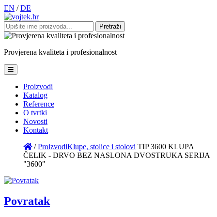
EN
/
DE
Pretraži:
Provjerena
kvaliteta
i
profesionalnost
Proizvodi
Katalog
Reference
O tvrtki
Novosti
Kontakt
/
Proizvodi
Klupe, stolice i stolovi
TIP 3600 KLUPA
ČELIK - DRVO BEZ NASLONA DVOSTRUKA SERIJA
"3600"
Povratak