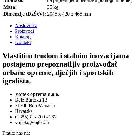
Montaža:
na pripremljenu betonsku podlogu ili temelj
Masa:
35 kg
Dimenzije (DxŠxV):
2045 x 420 x 465 mm
Naslovnica
Proizvodi
Katalog
Kontakt
Vlastitim trudom i stalnim inovacijama
postajemo prepoznatljiv proizvođač
urbane opreme, dječjih i sportskih
igrališta.
Vojtek oprema d.o.o.
Bele Bartoka 13
31300 Beli Manastir
Hrvatska
(+385)31 - 700 - 267
vojtek@vojtek.hr
Pratite nas na: