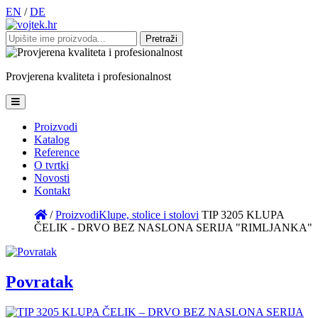
EN
/
DE
Pretraži:
Provjerena
kvaliteta
i
profesionalnost
Proizvodi
Katalog
Reference
O tvrtki
Novosti
Kontakt
/
Proizvodi
Klupe, stolice i stolovi
TIP 3205 KLUPA
ČELIK - DRVO BEZ NASLONA SERIJA "RIMLJANKA"
Povratak