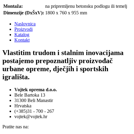
Montaža:
na pripremljenu betonsku podlogu ili temelj
Dimenzije (DxŠxV):
1800 x 760 x 955 mm
Naslovnica
Proizvodi
Katalog
Kontakt
Vlastitim trudom i stalnim inovacijama
postajemo prepoznatljiv proizvođač
urbane opreme, dječjih i sportskih
igrališta.
Vojtek oprema d.o.o.
Bele Bartoka 13
31300 Beli Manastir
Hrvatska
(+385)31 - 700 - 267
vojtek@vojtek.hr
Pratite nas na: