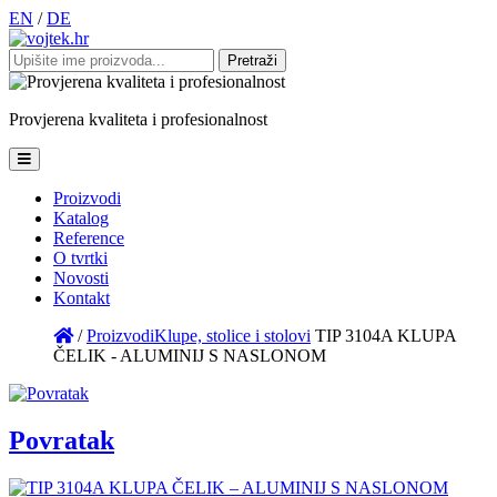
EN
/
DE
Pretraži:
Provjerena
kvaliteta
i
profesionalnost
Proizvodi
Katalog
Reference
O tvrtki
Novosti
Kontakt
/
Proizvodi
Klupe, stolice i stolovi
TIP 3104A KLUPA
ČELIK - ALUMINIJ S NASLONOM
Povratak