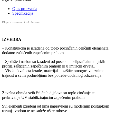
Opis proizvoda
Specifikacija
Klupa s naslonom i rukohvatom
IZVEDBA
– Konstrukcija je izrađena od toplo pocinčanih čeličnih elemenata,
dodatno zaštićenih zapečenim prahom.
– Sjedište i naslon su izrađeni od posebnih “elipsa” aluminijskih
profila zaštićenih zapečenim prahom ili u imitaciji drveta..
– Visoka kvaliteta izrade, materijala i zaštite omogućava iznimnu
trajnost u svim podnebljima bez potrebe dodatnog održavanja.
Završna obrada svih čeličnih dijelova su toplo cinčanje te
prekrivanje UV-stabilizirajućim zapečenim prahom.
Svi elementi izrađeni od lima napravljeni su modernim postupkom
rezanja vodom te ne sadrže oštre rubove.