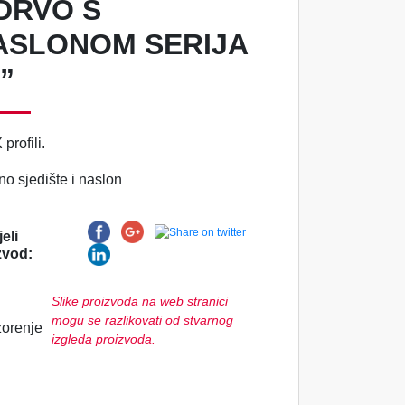
 DRVO S
ASLONOM SERIJA
”
profili.
o sjedište i naslon
eli
zvod:
Slike proizvoda na web stranici
mogu se razlikovati od stvarnog
izgleda proizvoda.