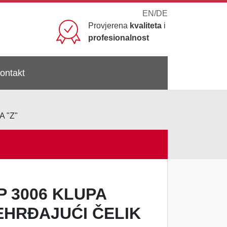
EN
/
DE
Provjerena
kvaliteta
i
profesionalnost
ontakt
 "Z"
P 3006 KLUPA
EHRĐAJUĆI ČELIK