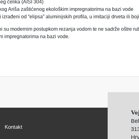
eg čelika (AISI 304)
rskog Ariša zaštićenog ekološkim impregnatorima na bazi vode
zrađeni od “elipsa” aluminijskih profila, u imitaciji drveta ili boji
eni su modernim postupkom rezanja vodom te ne sadrže oštre ru
kim impregnatorima na bazi vode.
Vo
Bel
Kontakt
313
Hr