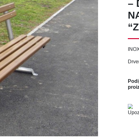
–
N
“Z
INOX 
Drven
Podij
proi