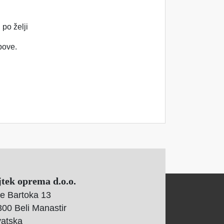
 po želji
bove.
jtek oprema d.o.o.
e Bartoka 13
00 Beli Manastir
vatska