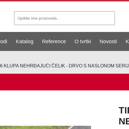
vodi
Katalog
Reference
O tvrtki
Novosti
K
06 KLUPA NEHRĐAJUĆI ČELIK - DRVO S NASLONOM SERIJA
TI
N