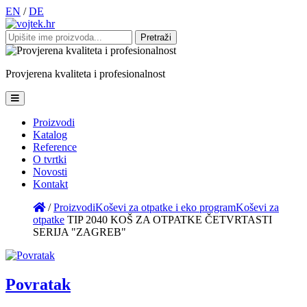
EN
/
DE
Pretraži:
Provjerena
kvaliteta
i
profesionalnost
Proizvodi
Katalog
Reference
O tvrtki
Novosti
Kontakt
/
Proizvodi
Koševi za otpatke i eko program
Koševi za
otpatke
TIP 2040 KOŠ ZA OTPATKE ČETVRTASTI
SERIJA "ZAGREB"
Povratak