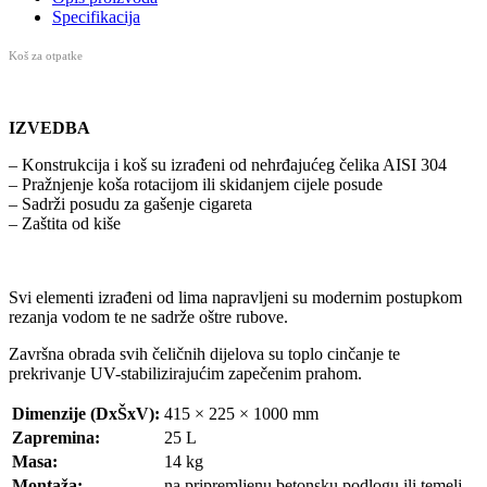
Specifikacija
Koš za otpatke
IZVEDBA
– Konstrukcija i koš su izrađeni od nehrđajućeg čelika AISI 304
– Pražnjenje koša rotacijom ili skidanjem cijele posude
– Sadrži posudu za gašenje cigareta
– Zaštita od kiše
Svi elementi izrađeni od lima napravljeni su modernim postupkom
rezanja vodom te ne sadrže oštre rubove.
Završna obrada svih čeličnih dijelova su toplo cinčanje te
prekrivanje UV-stabilizirajućim zapečenim prahom.
Dimenzije (DxŠxV):
415 × 225 × 1000 mm
Zapremina:
25 L
Masa:
14 kg
Montaža:
na pripremljenu betonsku podlogu ili temelj