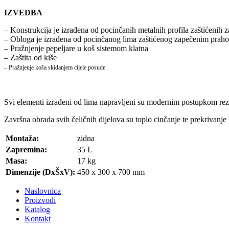
IZVEDBA
– Konstrukcija je izrađena od pocinčanih metalnih profila zaštićenih
– Obloga je izrađena od pocinčanog lima zaštićenog zapečenim prah
– Pražnjenje pepeljare u koš sistemom klatna
– Zaštita od kiše
– Pražnjenje koša skidanjem cijele posude
Svi elementi izrađeni od lima napravljeni su modernim postupkom rez
Završna obrada svih čeličnih dijelova su toplo cinčanje te prekrivan
Montaža:
zidna
Zapremina:
35 L
Masa:
17 kg
Dimenzije (DxŠxV):
450 x 300 x 700 mm
Naslovnica
Proizvodi
Katalog
Kontakt