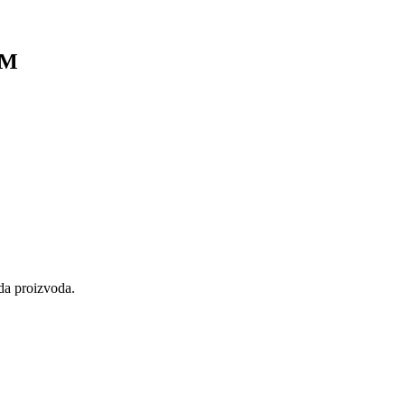
OM
eda proizvoda.