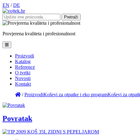
EN
/
DE
Pretraži:
Provjerena
kvaliteta
i
profesionalnost
Proizvodi
Katalog
Reference
O tvrtki
Novosti
Kontakt
/
Proizvodi
Koševi za otpatke i eko program
Koševi za otpat
Povratak