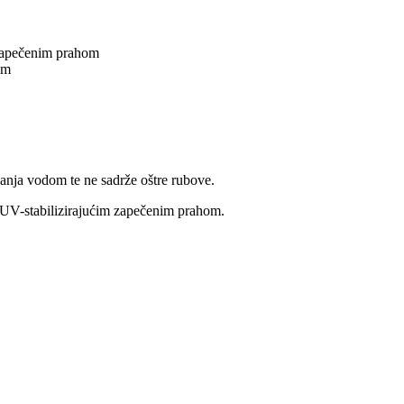
 zapečenim prahom
om
anja vodom te ne sadrže oštre rubove.
je UV-stabilizirajućim zapečenim prahom.