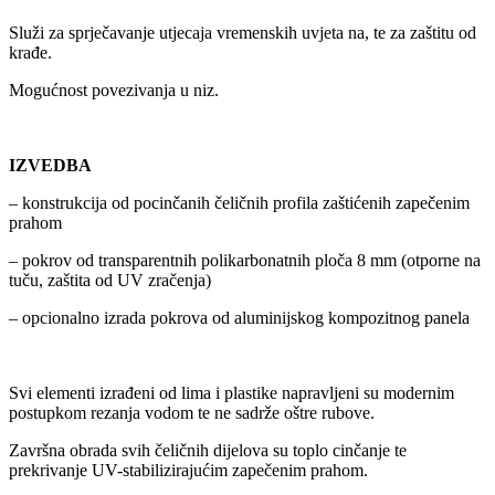
Služi za sprječavanje utjecaja vremenskih uvjeta na, te za zaštitu od
krađe.
Mogućnost povezivanja u niz.
IZVEDBA
– konstrukcija od pocinčanih čeličnih profila zaštićenih zapečenim
prahom
– pokrov od transparentnih polikarbonatnih ploča 8 mm (otporne na
tuču, zaštita od UV zračenja)
– opcionalno izrada pokrova od aluminijskog kompozitnog panela
Svi elementi izrađeni od lima i plastike napravljeni su modernim
postupkom rezanja vodom te ne sadrže oštre rubove.
Završna obrada svih čeličnih dijelova su toplo cinčanje te
prekrivanje UV-stabilizirajućim zapečenim prahom.