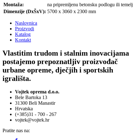
Montaža:
na pripremljenu betonsku podlogu ili temelj
Dimenzije (DxŠxV):
5700 x 3060 x 2300 mm
Naslovnica
Proizvodi
Katalog
Kontakt
Vlastitim trudom i stalnim inovacijama
postajemo prepoznatljiv proizvođač
urbane opreme, dječjih i sportskih
igrališta.
Vojtek oprema d.o.o.
Bele Bartoka 13
31300 Beli Manastir
Hrvatska
(+385)31 - 700 - 267
vojtek@vojtek.hr
Pratite nas na: