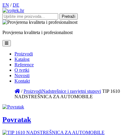
EN
/
DE
Pretraži:
Provjerena
kvaliteta
i
profesionalnost
Proizvodi
Katalog
Reference
O tvrtki
Novosti
Kontakt
/
Proizvodi
Nadstrešnice i rasvjetni stupovi
TIP 1610
NADSTREŠNICA ZA AUTOMOBILE
Povratak