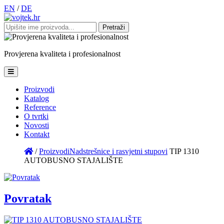
EN
/
DE
Pretraži:
Provjerena
kvaliteta
i
profesionalnost
Proizvodi
Katalog
Reference
O tvrtki
Novosti
Kontakt
/
Proizvodi
Nadstrešnice i rasvjetni stupovi
TIP 1310
AUTOBUSNO STAJALIŠTE
Povratak