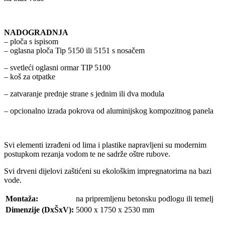
NADOGRADNJA
– ploča s ispisom
– oglasna ploča Tip 5150 ili 5151 s nosačem
– svetleći oglasni ormar TIP 5100
– koš za otpatke
– zatvaranje prednje strane s jednim ili dva modula
– opcionalno izrada pokrova od aluminijskog kompozitnog panela
Svi elementi izrađeni od lima i plastike napravljeni su modernim
postupkom rezanja vodom te ne sadrže oštre rubove.
Svi drveni dijelovi zaštićeni su ekološkim impregnatorima na bazi
vode.
Montaža:
na pripremljenu betonsku podlogu ili temelj
Dimenzije (DxŠxV):
5000 x 1750 x 2530 mm