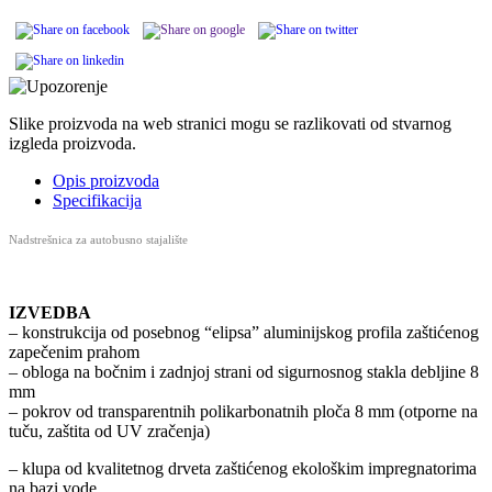
Slike proizvoda na web stranici mogu se razlikovati od stvarnog
izgleda proizvoda.
Opis proizvoda
Specifikacija
Nadstrešnica za autobusno stajalište
IZVEDBA
– konstrukcija od posebnog “elipsa” aluminijskog profila zaštićenog
zapečenim prahom
– obloga na bočnim i zadnjoj strani od sigurnosnog stakla debljine 8
mm
– pokrov od transparentnih polikarbonatnih ploča 8 mm (otporne na
tuču, zaštita od UV zračenja)
– klupa od kvalitetnog drveta zaštićenog ekološkim impregnatorima
na bazi vode