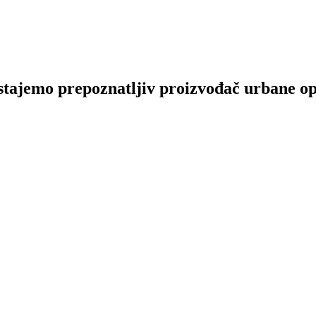
tajemo prepoznatljiv proizvođač urbane opre