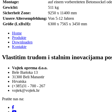
Montage:
auf einem vorbereiteten Betonsockel o
Gewicht:
511 kg
Sicherheit Zone:
9250 x 11400 mm
Unsere Altersempfehlung:
Von 5-12 Jahren
Größe (LxBxH):
6300 x 7565 x 3450 mm
Home
Produkte
Downloaden
Kontakte
Vlastitim trudom i stalnim inovacijama pos
Vojtek oprema d.o.o.
Bele Bartoka 13
31300 Beli Manastir
Hrvatska
(+385)31 - 700 - 267
vojtek@vojtek.hr
Pratite nas na: