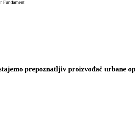
der Fundament
tajemo prepoznatljiv proizvođač urbane opre