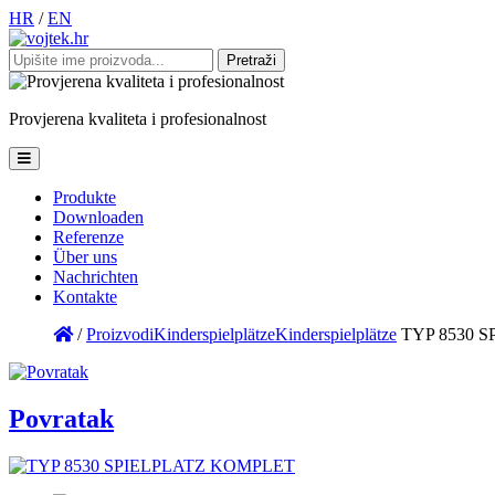
HR
/
EN
Pretraži:
Provjerena
kvaliteta
i
profesionalnost
Produkte
Downloaden
Referenze
Über uns
Nachrichten
Kontakte
/
Proizvodi
Kinderspielplätze
Kinderspielplätze
TYP 8530 
Povratak