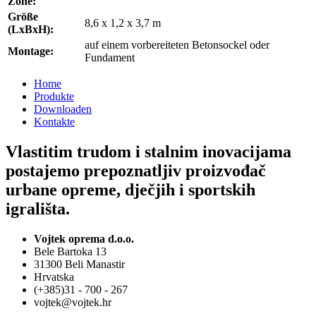
Zone:
Größe
8,6 x 1,2 x 3,7 m
(LxBxH):
auf einem vorbereiteten Betonsockel oder
Montage:
Fundament
Home
Produkte
Downloaden
Kontakte
Vlastitim trudom i stalnim inovacijama
postajemo prepoznatljiv proizvođač
urbane opreme, dječjih i sportskih
igrališta.
Vojtek oprema d.o.o.
Bele Bartoka 13
31300 Beli Manastir
Hrvatska
(+385)31 - 700 - 267
vojtek@vojtek.hr