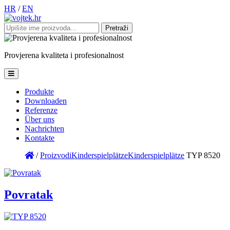
HR
/
EN
Pretraži:
Provjerena
kvaliteta
i
profesionalnost
Produkte
Downloaden
Referenze
Über uns
Nachrichten
Kontakte
/
Proizvodi
Kinderspielplätze
Kinderspielplätze
TYP 8520
Povratak