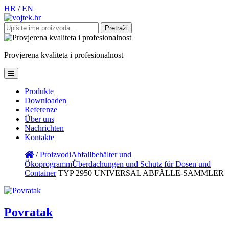
HR
/
EN
Pretraži:
Provjerena
kvaliteta
i
profesionalnost
Produkte
Downloaden
Referenze
Über uns
Nachrichten
Kontakte
/
Proizvodi
Abfallbehälter und
Ökoprogramm
Überdachungen und Schutz für Dosen und
Container
TYP 2950 UNIVERSAL ABFÄLLE-SAMMLER
Povratak