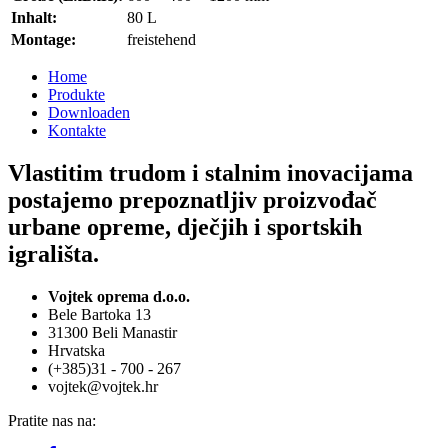
Inhalt:
80 L
Montage:
freistehend
Home
Produkte
Downloaden
Kontakte
Vlastitim trudom i stalnim inovacijama
postajemo prepoznatljiv proizvođač
urbane opreme, dječjih i sportskih
igrališta.
Vojtek oprema d.o.o.
Bele Bartoka 13
31300 Beli Manastir
Hrvatska
(+385)31 - 700 - 267
vojtek@vojtek.hr
Pratite nas na: