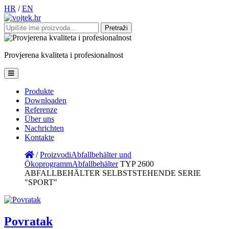
HR
/
EN
Pretraži:
Provjerena
kvaliteta
i
profesionalnost
Produkte
Downloaden
Referenze
Über uns
Nachrichten
Kontakte
/
Proizvodi
Abfallbehälter und
Ökoprogramm
Abfallbehälter
TYP 2600
ABFALLBEHÄLTER SELBSTSTEHENDE SERIE
"SPORT"
Povratak