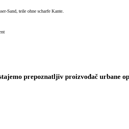
er-Sand, teile ohne scharfe Kante.
ent
tajemo prepoznatljiv proizvođač urbane opre