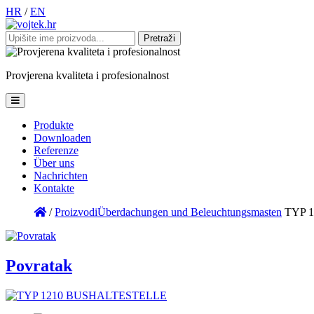
HR
/
EN
Pretraži:
Provjerena
kvaliteta
i
profesionalnost
Produkte
Downloaden
Referenze
Über uns
Nachrichten
Kontakte
/
Proizvodi
Überdachungen und Beleuchtungsmasten
TYP 
Povratak