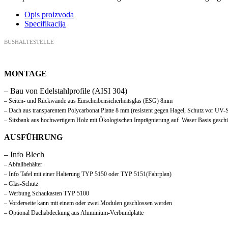
Opis proizvoda
Specifikacija
BUSHALTESTELLE
MONTAGE
– Bau von Edelstahlprofile (AISI 304)
– Seiten- und R
ück
wände aus Einscheibensicherheitsglas (ESG) 8mm
– Dach aus transparentem Polycarbonat Platte 8 mm (resistent gegen Hagel, Schutz vor UV-
– Sitzbank aus hochwertigem Holz mit Ökologischen Imprägnierung auf Waser Basis geschü
AUSFÜHRUNG
– Info Blech
– Abfallbehälte r
– Info Tafel mit einer Halterung TYP 5150 oder TYP 5151(Fahrplan)
– Glas-Schutz
– Werbung Schaukasten TYP 5100
– Vorderseite kann mit einem oder zwei Modulen geschlossen werden
– Optional Dachabdeckung aus Aluminium-Verbundplatte