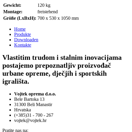
Gewicht:
120 kg
Montage:
freistehend
Größe (LxBxH):
700 x 530 x 1050 mm
Home
Produkte
Downloaden
Kontakte
Vlastitim trudom i stalnim inovacijama
postajemo prepoznatljiv proizvođač
urbane opreme, dječjih i sportskih
igrališta.
Vojtek oprema d.o.o.
Bele Bartoka 13
31300 Beli Manastir
Hrvatska
(+385)31 - 700 - 267
vojtek@vojtek.hr
Pratite nas na: