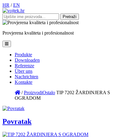
HR
/
EN
Pretraži:
Provjerena
kvaliteta
i
profesionalnost
Produkte
Downloaden
Referenze
Über uns
Nachrichten
Kontakte
/
Proizvodi
Ostalo
TIP 7202 ŽARDINJERA S
OGRADOM
Povratak